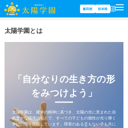
飯田校
松本校
ホーム
太陽学園とは
「自分なりの生き方の形
をみつけよう」
太陽学園は、建学の精神に基づき、太陽の光に恵まれた自
然豊かな環境のもとで、すべての子どもの個性が光り輝く
学びの場を目指しています。障害のある子もない子も共に