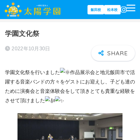
飯田校
松本校
ホーム
活動ブログ
学園文化祭
2022年10月30日
学園文化祭を行いました
作品展示会と地元飯田市で活
躍する音楽バンドの方々をゲストにお迎えし、子ども達の
ために演奏会と音楽体験会をして頂きとても貴重な経験を
させて頂けました